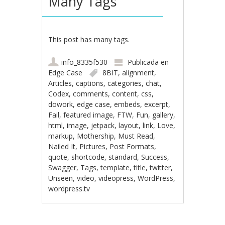
Many Tags
This post has many tags.
info_8335f530
Publicada en
Edge Case
8BIT
,
alignment
,
Articles
,
captions
,
categories
,
chat
,
Codex
,
comments
,
content
,
css
,
dowork
,
edge case
,
embeds
,
excerpt
,
Fail
,
featured image
,
FTW
,
Fun
,
gallery
,
html
,
image
,
jetpack
,
layout
,
link
,
Love
,
markup
,
Mothership
,
Must Read
,
Nailed It
,
Pictures
,
Post Formats
,
quote
,
shortcode
,
standard
,
Success
,
Swagger
,
Tags
,
template
,
title
,
twitter
,
Unseen
,
video
,
videopress
,
WordPress
,
wordpress.tv